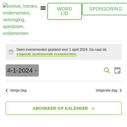
WORD
SPONSORING
LID
ACTIVITEITEN / AGENDA
Geen evenementen gepland voor 1 april 2024. Ga naar de
Bericht
volgende aankomende evenementen
.
EV
Evene
4-1-2024
ZOEKEN
DAG
WE
Zoeke
Selecteer
een
NA
datum.
en
Vorige dag
Volgende dag
weerg
naviga
ABONNEER OP KALENDER