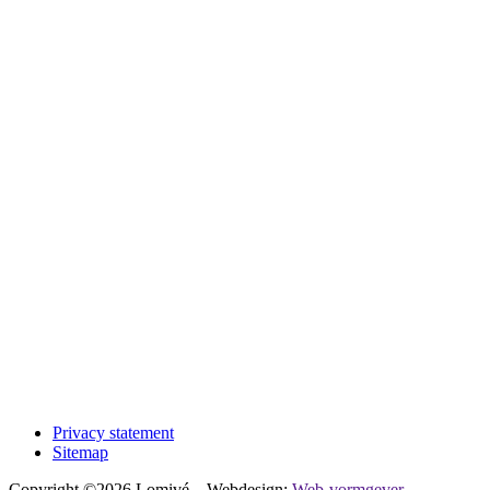
Privacy statement
Sitemap
Copyright ©2026 Lomivé – Webdesign:
Web-vormgever