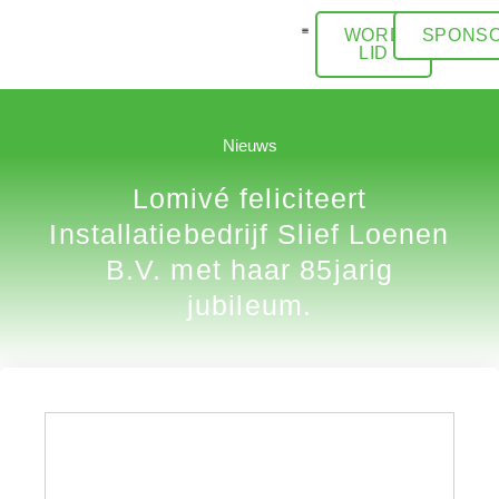
WORD
SPONSO
LID
ACTIVITEITEN / AGENDA
Nieuws
Lomivé feliciteert
Installatiebedrijf Slief Loenen
B.V. met haar 85jarig
jubileum.