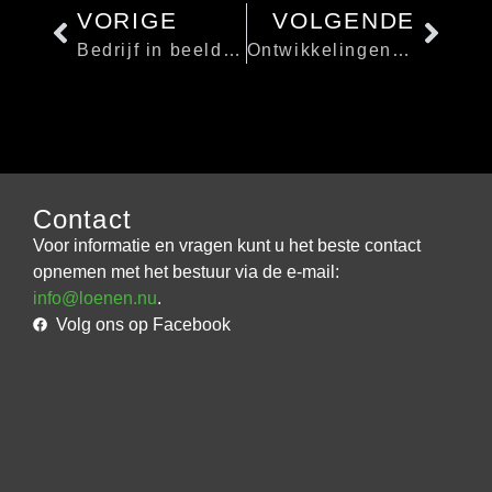
VORIGE
VOLGENDE
Bedrijf in beeld: Advocatenkantoor WaszinkLegal
Ontwikkelingen bedrijventerrein Kieveen
Contact
Voor informatie en vragen kunt u het beste contact
opnemen met het bestuur via de e-mail:
info@loenen.nu
.
Volg ons op Facebook