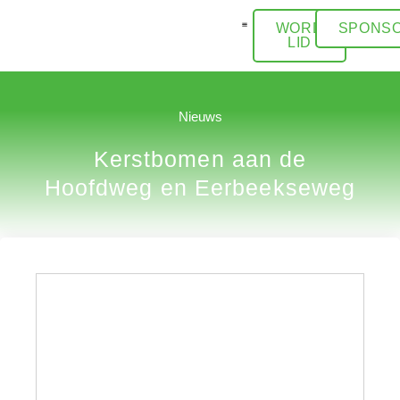
WORD
SPONSO
LID
ACTIVITEITEN / AGENDA
Nieuws
Kerstbomen aan de
Hoofdweg en Eerbeekseweg