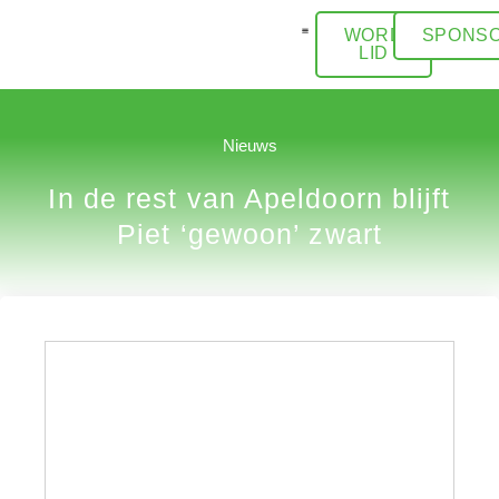
WORD
SPONSO
LID
ACTIVITEITEN / AGENDA
Nieuws
In de rest van Apeldoorn blijft
Piet ‘gewoon’ zwart