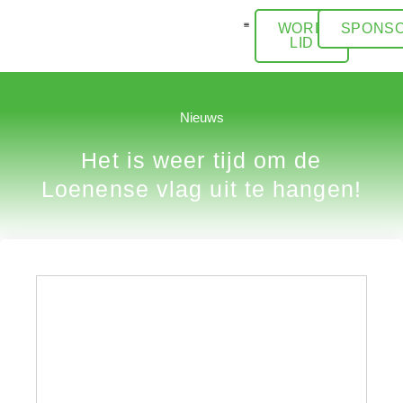
WORD
SPONSO
LID
ACTIVITEITEN / AGENDA
Nieuws
Het is weer tijd om de
Loenense vlag uit te hangen!