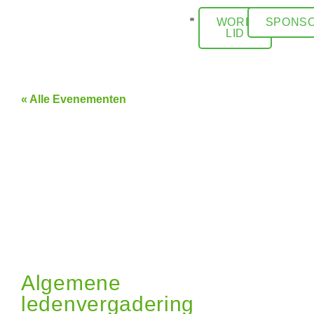
WORD
SPONSO
LID
ACTIVITEITEN / AGENDA
« Alle Evenementen
Algemene
ledenvergadering